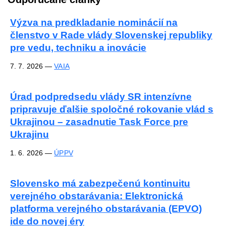
Výzva na predkladanie nominácií na
členstvo v Rade vlády Slovenskej republiky
pre vedu, techniku a inovácie
7. 7. 2026
—
VAIA
Úrad podpredsedu vlády SR intenzívne
pripravuje ďalšie spoločné rokovanie vlád s
Ukrajinou – zasadnutie Task Force pre
Ukrajinu
1. 6. 2026
—
ÚPPV
Slovensko má zabezpečenú kontinuitu
verejného obstarávania: Elektronická
platforma verejného obstarávania (EPVO)
ide do novej éry