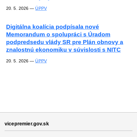
20. 5. 2026
—
ÚPPV
Digitálna koalícia podpísala nové
Memorandum o spolupráci s Úradom
podpredsedu vlády SR pre Plán obnovy a
znalostnú ekonomiku v súvislosti s NITC
20. 5. 2026
—
ÚPPV
vicepremier.gov.sk