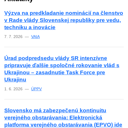
Výzva na predkladanie nominácií na členstvo
v Rade vlády Slovenskej republiky pre vedu,
techniku a inovácie
7. 7. 2026 —
VAIA
Úrad podpredsedu vlády SR intenzívne
pripravuje ďalšie spoločné rokovanie vlád s
Ukrajinou – zasadnutie Task Force pre
Ukrajinu
1. 6. 2026 —
ÚPPV
Slovensko má zabezpečenú kontinuitu
verejného obstarávania: Elektronická
platforma verejného obstarávania (EPVO) ide