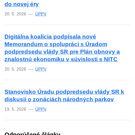
do novej éry
20. 5. 2026 —
ÚPPV
Digitálna koalícia podpísala nové
Memorandum o spolupráci s Úradom
podpredsedu vlády SR pre Plán obnovy a
znalostnú ekonomiku v súvislosti s NITC
20. 5. 2026 —
ÚPPV
Stanovisko Úradu podpredsedu vlády SR k
diskusii o zonáciách národných parkov
19. 5. 2026 —
ÚPPV
Odporúčané články