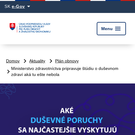
arrow_drop_down
SK
e-Gov
menu
Menu
Domov
Aktuality
Plán obnovy
Ministerstvo zdravotníctva pripravuje štúdiu o duševnom
zdraví aká tu ešte nebola