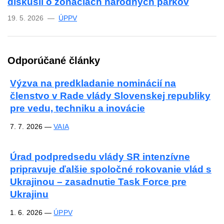
diskusii o zonáciách národných parkov
19. 5. 2026 —
ÚPPV
Odporúčané články
Výzva na predkladanie nominácií na
členstvo v Rade vlády Slovenskej republiky
pre vedu, techniku a inovácie
7. 7. 2026
—
VAIA
Úrad podpredsedu vlády SR intenzívne
pripravuje ďalšie spoločné rokovanie vlád s
Ukrajinou – zasadnutie Task Force pre
Ukrajinu
1. 6. 2026
—
ÚPPV