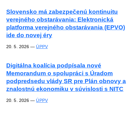
Slovensko má zabezpečenú kontinuitu
verejného obstarávania: Elektronická
platforma verejného obstarávania (EPVO)
ide do novej éry
20. 5. 2026
—
ÚPPV
Digitálna koalícia podpísala nové
Memorandum o spolupráci s Úradom
podpredsedu vlády SR pre Plán obnovy a
znalostnú ekonomiku v súvislosti s NITC
20. 5. 2026
—
ÚPPV