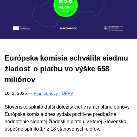
Európska komisia schválila siedmu
žiadosť o platbu vo výške 658
miliónov
10. 2. 2026
—
Plán obnovy
|
ÚPPV
Slovensko splnilo ďalší dôležitý cieľ v rámci plánu obnovy.
Európska komisia dnes vydala pozitívne predbežné
hodnotenie siedmej žiadosti o platbu, v ktorej Slovensko
úspešne splnilo 17 z 18 stanovených cieľov.