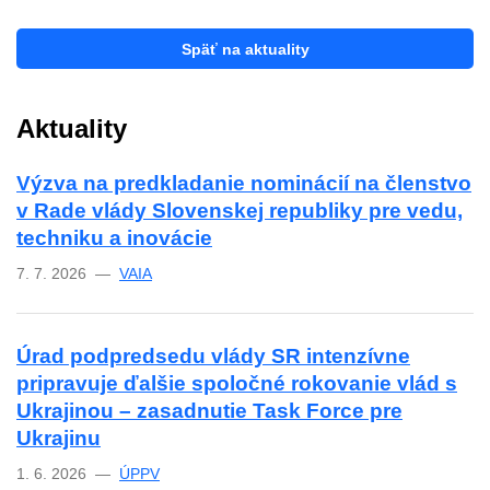
Späť na aktuality
Aktuality
Výzva na predkladanie nominácií na členstvo
v Rade vlády Slovenskej republiky pre vedu,
techniku a inovácie
7. 7. 2026 —
VAIA
Úrad podpredsedu vlády SR intenzívne
pripravuje ďalšie spoločné rokovanie vlád s
Ukrajinou – zasadnutie Task Force pre
Ukrajinu
1. 6. 2026 —
ÚPPV