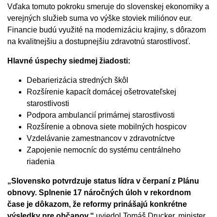
Vďaka tomuto pokroku smeruje do slovenskej ekonomiky a
verejných služieb suma vo výške stoviek miliónov eur.
Financie budú využité na modernizáciu krajiny, s dôrazom
na kvalitnejšiu a dostupnejšiu zdravotnú starostlivosť.
Hlavné úspechy siedmej žiadosti:
Debarierizácia stredných škôl
Rozšírenie kapacít domácej ošetrovateľskej
starostlivosti
Podpora ambulancií primárnej starostlivosti
Rozšírenie a obnova siete mobilných hospicov
Vzdelávanie zamestnancov v zdravotníctve
Zapojenie nemocníc do systému centrálneho
riadenia
„Slovensko potvrdzuje status lídra v čerpaní z Plánu
obnovy. Splnenie 17 náročných úloh v rekordnom
čase je dôkazom, že reformy prinášajú konkrétne
výsledky pre občanov,“
uviedol Tomáš Drucker, minister