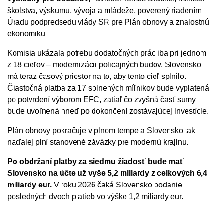
školstva, výskumu, vývoja a mládeže, poverený riadením
Úradu podpredsedu vlády SR pre Plán obnovy a znalostnú
ekonomiku.
Komisia ukázala potrebu dodatočných prác iba pri jednom
z 18 cieľov – modernizácii policajných budov. Slovensko
má teraz časový priestor na to, aby tento cieľ splnilo.
Čiastočná platba za 17 splnených míľnikov bude vyplatená
po potvrdení výborom EFC, zatiaľ čo zvyšná časť sumy
bude uvoľnená hneď po dokončení zostávajúcej investície.
Plán obnovy pokračuje v plnom tempe a Slovensko tak
naďalej plní stanovené záväzky pre modernú krajinu.
Po obdržaní platby za siedmu žiadosť bude mať
Slovensko na účte už vyše 5,2 miliardy z celkových 6,4
miliardy eur.
V roku 2026 čaká Slovensko podanie
posledných dvoch platieb vo výške 1,2 miliardy eur.