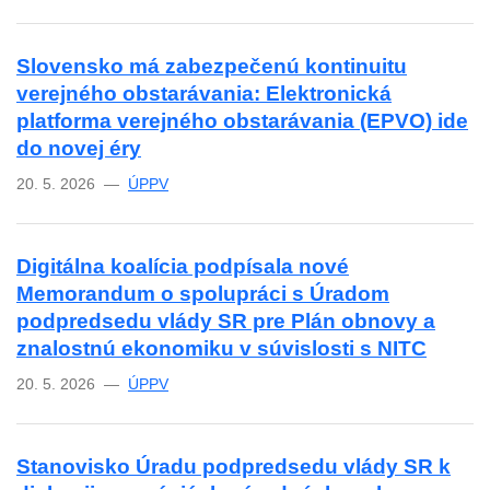
Slovensko má zabezpečenú kontinuitu
verejného obstarávania: Elektronická
platforma verejného obstarávania (EPVO) ide
do novej éry
20. 5. 2026 —
ÚPPV
Digitálna koalícia podpísala nové
Memorandum o spolupráci s Úradom
podpredsedu vlády SR pre Plán obnovy a
znalostnú ekonomiku v súvislosti s NITC
20. 5. 2026 —
ÚPPV
Stanovisko Úradu podpredsedu vlády SR k