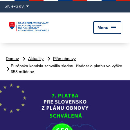
arrow_drop_down
SK
e-Gov
menu
Menu
Domov
Aktuality
Plán obnovy
Európska komisia schválila siedmu žiadosť o platbu vo výške
658 miliónov